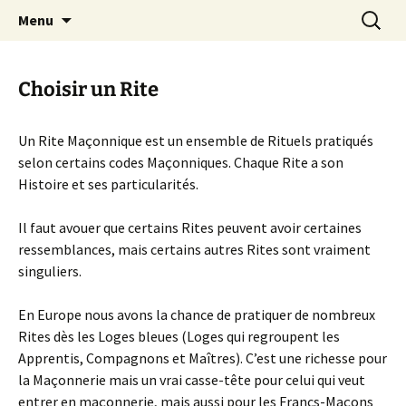
Communaité maçonnique discrète et
Aller
Recherc
Menu
au
bienveillante
contenu
Choisir un Rite
Un Rite Maçonnique est un ensemble de Rituels pratiqués
selon certains codes Maçonniques. Chaque Rite a son
Histoire et ses particularités.
Il faut avouer que certains Rites peuvent avoir certaines
ressemblances, mais certains autres Rites sont vraiment
singuliers.
En Europe nous avons la chance de pratiquer de nombreux
Rites dès les Loges bleues (Loges qui regroupent les
Apprentis, Compagnons et Maîtres). C’est une richesse pour
la Maçonnerie mais un vrai casse-tête pour celui qui veut
entrer en maçonnerie, mais aussi pour les Francs-Maçons