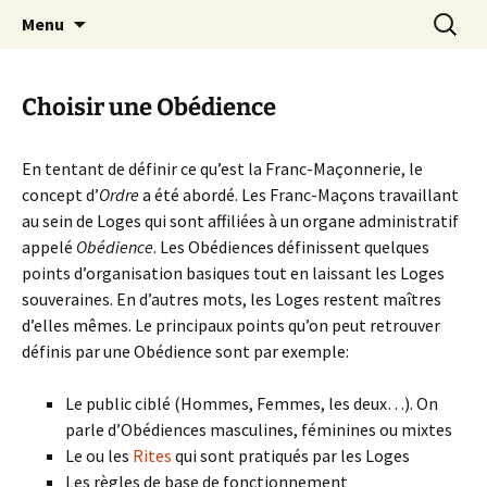
Communaité maçonnique discrète et
Aller
Recherc
Menu
au
bienveillante
contenu
Choisir une Obédience
En tentant de définir ce qu’est la Franc-Maçonnerie, le
concept d’
Ordre
a été abordé. Les Franc-Maçons travaillant
au sein de Loges qui sont affiliées à un organe administratif
appelé
Obédience
. Les Obédiences définissent quelques
points d’organisation basiques tout en laissant les Loges
souveraines. En d’autres mots, les Loges restent maîtres
d’elles mêmes. Le principaux points qu’on peut retrouver
définis par une Obédience sont par exemple:
Le public ciblé (Hommes, Femmes, les deux…). On
parle d’Obédiences masculines, féminines ou mixtes
Le ou les
Rites
qui sont pratiqués par les Loges
Les règles de base de fonctionnement