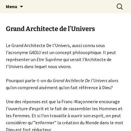
Communaité maçonnique discrète et
Aller
Recherc
Menu
au
bienveillante
contenu
Grand Architecte de l’Univers
Le Grand Architecte De l’Univers, aussi connu sous
l’acronyme
GADLU
est un concept philosophique. Il peut
représenter un
Etre Suprème
qui serait l’Architecte de
l’Univers dans lequel nous vivons.
Pourquoi parle-t-on du
Grand Architecte De l’Univers
alors
qu’on comprend aisément qu’on fait référence à Dieu?
Une des réponses est que la Franc-Maçonnerie encourage
l’ouverture d’esprit et le fait de rassembler les Hommes et
les Femmes. Et si l’on travaille à ouvrir son esprit, on peut
considérer qu’”enfermer” la création du Monde dans le mot
Dieu est fort réducteur.