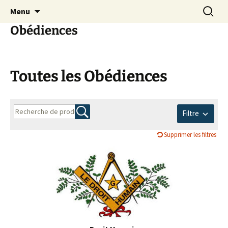
Communaité maçonnique discrète et
Aller
Recherc
Menu
au
bienveillante
Obédiences
contenu
Toutes les Obédiences
Filtre
Supprimer les filtres