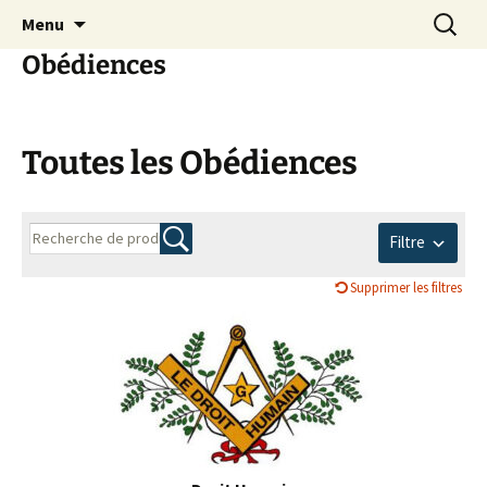
Communaité maçonnique discrète et
Aller
Recherc
Menu
au
bienveillante
Obédiences
contenu
Toutes les Obédiences
Filtre
Supprimer les filtres